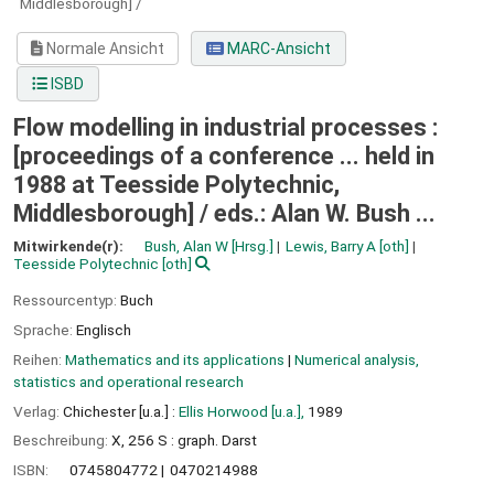
Middlesborough] /
Normale Ansicht
MARC-Ansicht
ISBD
Flow modelling in industrial processes :
[proceedings of a conference ... held in
1988 at Teesside Polytechnic,
Middlesborough] /
eds.: Alan W. Bush ...
Mitwirkende(r):
Bush, Alan W
[Hrsg.]
Lewis, Barry A
[oth]
Teesside Polytechnic
[oth]
Ressourcentyp:
Buch
Sprache:
Englisch
Reihen:
Mathematics and its applications
|
Numerical analysis,
statistics and operational research
Verlag:
Chichester [u.a.] :
Ellis Horwood [u.a.],
1989
Beschreibung:
X, 256 S : graph. Darst
ISBN:
0745804772
0470214988