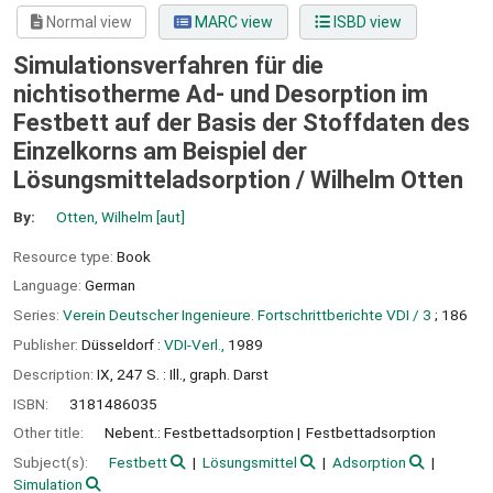
Normal view
MARC view
ISBD view
Simulationsverfahren für die
nichtisotherme Ad- und Desorption im
Festbett auf der Basis der Stoffdaten des
Einzelkorns am Beispiel der
Lösungsmitteladsorption /
Wilhelm Otten
By:
Otten, Wilhelm
[aut]
Resource type:
Book
Language:
German
Series:
Verein Deutscher Ingenieure. Fortschrittberichte VDI / 3
; 186
Publisher:
Düsseldorf :
VDI-Verl.,
1989
Description:
IX, 247 S. : Ill., graph. Darst
ISBN:
3181486035
Other title:
Nebent.: Festbettadsorption
Festbettadsorption
Subject(s):
Festbett
Lösungsmittel
Adsorption
Simulation