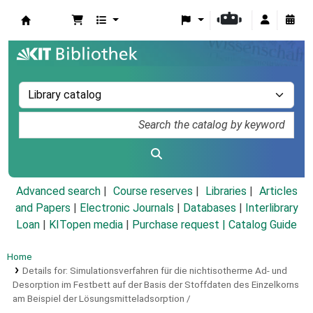
Koha online
Advanced search
Course reserves
Libraries
Articles
and Papers
|
Electronic Journals
|
Databases
|
Interlibrary
Loan
|
KITopen media
|
Purchase request |
Catalog Guide
Home
Details for:
Simulationsverfahren für die nichtisotherme Ad- und
Desorption im Festbett auf der Basis der Stoffdaten des Einzelkorns
am Beispiel der Lösungsmitteladsorption /