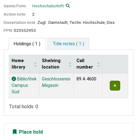
Genre/Form:
Hochschulschrift
Action note:
2
Dissertation note:
Zugl.: Darmstadt, Techn. Hochschule, Diss.
PPN:
025552953
Holdings
( 1 )
Title notes ( 1 )
Home
Shelving
Call
library
location
number
Holdings
Bibliothek
Geschlossenes
89 A 4600
Campus
Magazin
Süd
Total holds: 0
Place hold