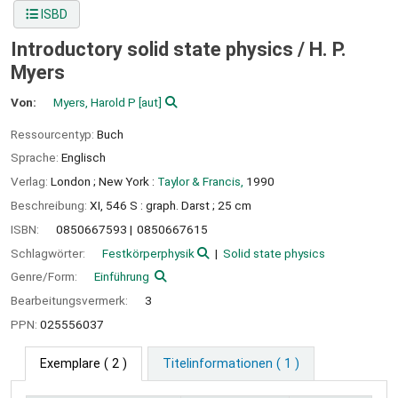
ISBD
Introductory solid state physics /
H. P.
Myers
Von:
Myers, Harold P
[aut]
Ressourcentyp:
Buch
Sprache:
Englisch
Verlag:
London ;
New York :
Taylor & Francis,
1990
Beschreibung:
XI, 546 S : graph. Darst ; 25 cm
ISBN:
0850667593
0850667615
Schlagwörter:
Festkörperphysik
Solid state physics
Genre/Form:
Einführung
Bearbeitungsvermerk:
3
PPN:
025556037
Exemplare
( 2 )
Titelinformationen ( 1 )