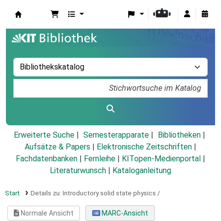
Koha
Erweiterte Suche
Semesterapparate
Bibliotheken
Aufsätze & Papers
|
Elektronische Zeitschriften
|
Fachdatenbanken
|
Fernleihe
|
KITopen-Medienportal
|
Literaturwunsch
|
Kataloganleitung
Start
Details zu:
Introductory solid state physics /
Normale Ansicht
MARC-Ansicht