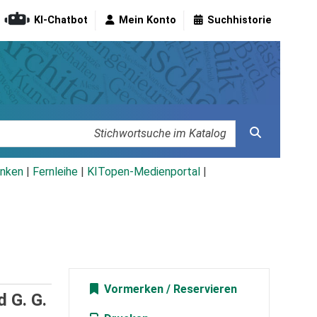
KI-Chatbot
Mein Konto
Suchhistorie
nken
|
Fernleihe
|
KITopen-Medienportal
|
Vormerken
d G. G.