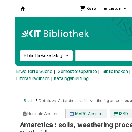
Korb
Listen
Koha
Suche im Katalog nach:
Stichwortsuche im Ka
Erweiterte Suche
Semesterapparate
Bibliotheken
Literaturwunsch
|
Kataloganleitung
Start
Details zu:
Antarctica :
soils, weathering processes 
Normale Ansicht
MARC-Ansicht
ISBD
Antarctica : soils, weathering pro