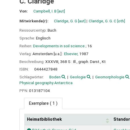
C. Claridge
Von:
Campbell, I. B
[aut]
Mitwirkende(r):
Claridge, G. G
[aut]
Claridge, G. G. C
[oth]
Ressourcentyp:
Buch
Sprache:
Englisch
Reihen:
Developments in soil science
; 16
Verlag:
Amsterdam [u.a.] :
Elsevier,
1987
Beschreibung:
XXXVIII, 368 S : Ill., graph. Darst., Kt
ISBN:
0444427848
Schlagwörter:
Boden
Geologie
Geomorphologie
Physical geography Antarctica
PPN:
013187104
Exemplare
( 1 )
Heimatbibliothek
Standor
Exemplare