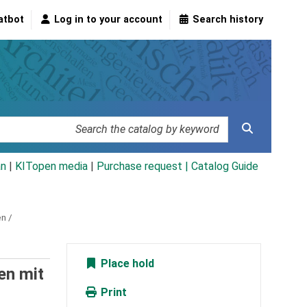
atbot
Log in to your account
Search history
an
|
KITopen media
|
Purchase request |
Catalog Guide
n /
Place hold
en mit
Print