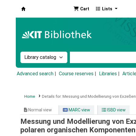
Cart
Lists
Koha online
Search the catalog by:
Search the catalog by k
Advanced search
Course reserves
Libraries
Articl
Home
Details for:
Messung und Modellierung von Exzeßent
Normal view
MARC view
ISBD view
Messung und Modellierung von Exz
polaren organischen Komponenten