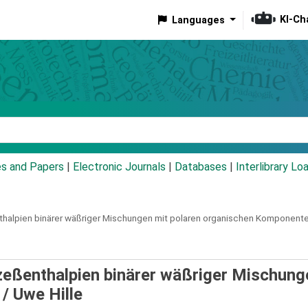
KI-Ch
Languages
eyword
es and Papers
|
Electronic Journals
|
Databases
|
Interlibrary Lo
halpien binärer wäßriger Mischungen mit polaren organischen Komponente
eßenthalpien binärer wäßriger Mischung
 /
Uwe Hille