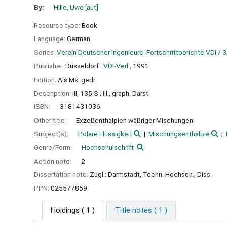
By:
Hille, Uwe
[aut]
Resource type:
Book
Language:
German
Series:
Verein Deutscher Ingenieure. Fortschrittberichte VDI / 3
Publisher:
Düsseldorf :
VDI-Verl.,
1991
Edition:
Als Ms. gedr
Description:
III, 135 S ; Ill., graph. Darst
ISBN:
3181431036
Other title:
Exzeßenthalpien wäßriger Mischungen
Subject(s):
Polare Flüssigkeit
Mischungsenthalpie
Genre/Form:
Hochschulschrift
Action note:
2
Dissertation note:
Zugl.: Darmstadt, Techn. Hochsch., Diss.
PPN:
025577859
Holdings
( 1 )
Title notes ( 1 )