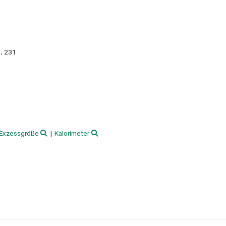
; 231
Exzessgröße
Kalorimeter