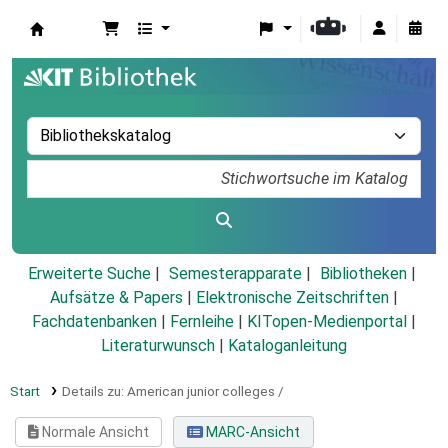
Koha
Erweiterte Suche
Semesterapparate
Bibliotheken
Aufsätze & Papers
|
Elektronische Zeitschriften
|
Fachdatenbanken
|
Fernleihe
|
KITopen-Medienportal
|
Literaturwunsch
|
Kataloganleitung
Start
Details zu:
American junior colleges /
Normale Ansicht
MARC-Ansicht