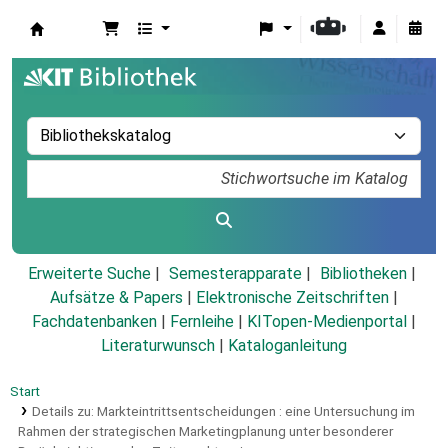
Koha
Erweiterte Suche
Semesterapparate
Bibliotheken
Aufsätze & Papers
|
Elektronische Zeitschriften
|
Fachdatenbanken
|
Fernleihe
|
KITopen-Medienportal
|
Literaturwunsch
|
Kataloganleitung
Start
Details zu:
Markteintrittsentscheidungen :
eine Untersuchung im
Rahmen der strategischen Marketingplanung unter besonderer