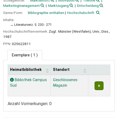
Schlagwörter:
Markteintritt
Innovation
Theorie
Marketingmanagement
Marktzugang
Entscheidung
Genre/Form:
Bibliographie enthalten
Hochschulschrift
Inhalte:
Literaturverz. S. 230 - 271
Hochschulschriftenvermerk:
Zugl.: Münster (Westfalen), Univ., Diss.,
1987
PPN:
025622811
Exemplare
( 1 )
Heimatbibliothek
Standort
Exemplare
Bibliothek Campus
Geschlossenes
Süd
Magazin
Anzahl Vormerkungen: 0