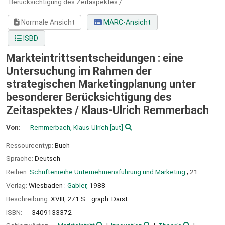
Berücksichtigung des Zeitaspektes /
Normale Ansicht
MARC-Ansicht
ISBD
Markteintrittsentscheidungen : eine
Untersuchung im Rahmen der
strategischen Marketingplanung unter
besonderer Berücksichtigung des
Zeitaspektes /
Klaus-Ulrich Remmerbach
Von:
Remmerbach, Klaus-Ulrich
[aut]
Ressourcentyp:
Buch
Sprache:
Deutsch
Reihen:
Schriftenreihe Unternehmensführung und Marketing
; 21
Verlag:
Wiesbaden :
Gabler,
1988
Beschreibung:
XVIII, 271 S. : graph. Darst
ISBN:
3409133372