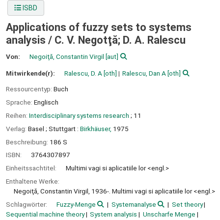
ISBD
Applications of fuzzy sets to systems
analysis /
C. V. Negotţă; D. A. Ralescu
Von:
Negoiţă, Constantin Virgil
[aut]
Mitwirkende(r):
Ralescu, D. A
[oth]
Ralescu, Dan A
[oth]
Ressourcentyp:
Buch
Sprache:
Englisch
Reihen:
Interdisciplinary systems research
; 11
Verlag:
Basel ;
Stuttgart :
Birkhäuser,
1975
Beschreibung:
186 S
ISBN:
3764307897
Einheitssachtitel:
Multimi vagi si aplicatiile lor <engl.>
Enthaltene Werke:
Negoiţă, Constantin Virgil, 1936-. Multimi vagi si aplicatiile lor <engl.>
Schlagwörter:
Fuzzy-Menge
Systemanalyse
Set theory
Sequential machine theory
System analysis
Unscharfe Menge