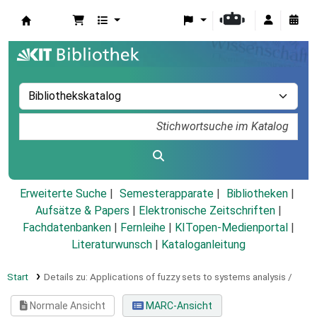
Koha
Erweiterte Suche
Semesterapparate
Bibliotheken
Aufsätze & Papers
|
Elektronische Zeitschriften
|
Fachdatenbanken
|
Fernleihe
|
KITopen-Medienportal
|
Literaturwunsch
|
Kataloganleitung
Start
Details zu:
Applications of fuzzy sets to systems analysis /
Normale Ansicht
MARC-Ansicht