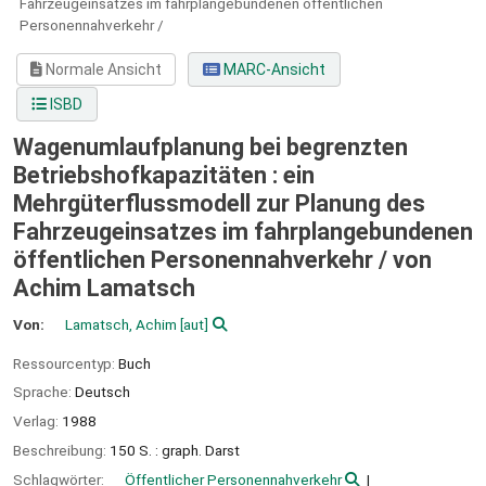
Fahrzeugeinsatzes im fahrplangebundenen öffentlichen
Personennahverkehr /
Normale Ansicht
MARC-Ansicht
ISBD
Wagenumlaufplanung bei begrenzten
Betriebshofkapazitäten : ein
Mehrgüterflussmodell zur Planung des
Fahrzeugeinsatzes im fahrplangebundenen
öffentlichen Personennahverkehr /
von
Achim Lamatsch
Von:
Lamatsch, Achim
[aut]
Ressourcentyp:
Buch
Sprache:
Deutsch
Verlag:
1988
Beschreibung:
150 S. : graph. Darst
Schlagwörter:
Öffentlicher Personennahverkehr