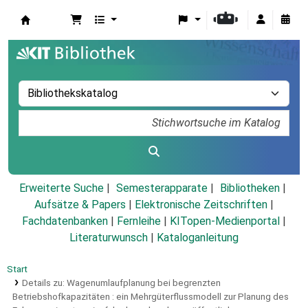
Koha
Erweiterte Suche
Semesterapparate
Bibliotheken
Aufsätze & Papers
|
Elektronische Zeitschriften
|
Fachdatenbanken
|
Fernleihe
|
KITopen-Medienportal
|
Literaturwunsch
|
Kataloganleitung
Start
Details zu:
Wagenumlaufplanung bei begrenzten
Betriebshofkapazitäten :
ein Mehrgüterflussmodell zur Planung des