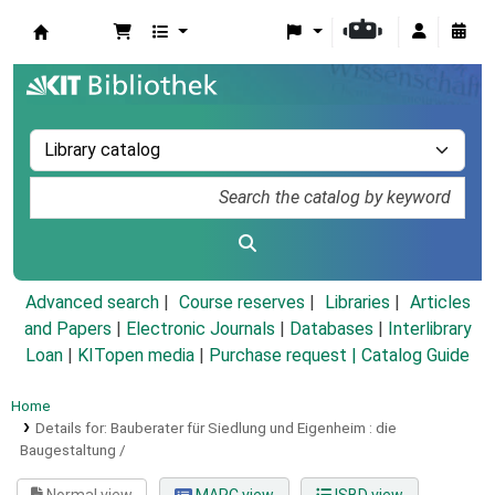
Koha online
Advanced search
Course reserves
Libraries
Articles
and Papers
|
Electronic Journals
|
Databases
|
Interlibrary
Loan
|
KITopen media
|
Purchase request |
Catalog Guide
Home
Details for:
Bauberater für Siedlung und Eigenheim :
die
Baugestaltung /