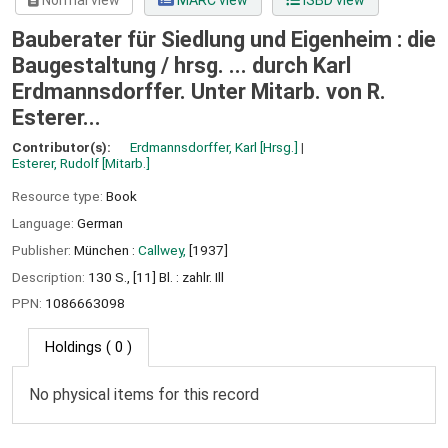
Normal view
MARC view
ISBD view
Bauberater für Siedlung und Eigenheim : die
Baugestaltung /
hrsg. ... durch Karl
Erdmannsdorffer. Unter Mitarb. von R.
Esterer...
Contributor(s):
Erdmannsdorffer, Karl
[Hrsg.]
Esterer, Rudolf
[Mitarb.]
Resource type:
Book
Language:
German
Publisher:
München :
Callwey,
[1937]
Description:
130 S., [11] Bl. : zahlr. Ill
PPN:
1086663098
Holdings
( 0 )
No physical items for this record