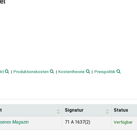
el
kt
Produktionskosten
Kostentheorie
Preispolitik
t
Signatur
Status
ssenes Magazin
71 A 1637(2)
Verfügbar