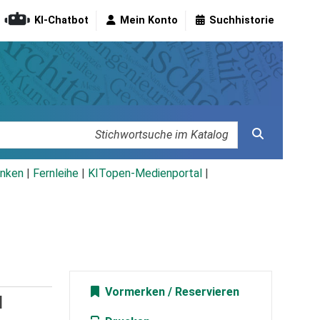
KI-Chatbot
Mein Konto
Suchhistorie
nken
|
Fernleihe
|
KITopen-Medienportal
|
Vormerken
d