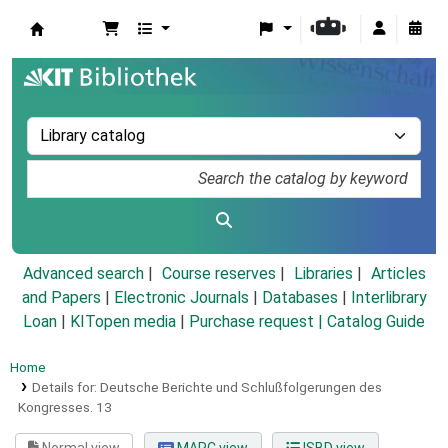
Koha online
Advanced search
Course reserves
Libraries
Articles
and Papers
|
Electronic Journals
|
Databases
|
Interlibrary
Loan
|
KITopen media
|
Purchase request |
Catalog Guide
Home
Details for:
Deutsche Berichte und Schlußfolgerungen des
Kongresses.
13