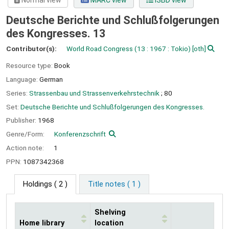
Normal view
MARC view
ISBD view
Deutsche Berichte und Schlußfolgerungen
des Kongresses. 13
Contributor(s):
World Road Congress
(13 : 1967 : Tokio)
[oth]
Resource type:
Book
Language:
German
Series:
Strassenbau und Strassenverkehrstechnik
; 80
Set:
Deutsche Berichte und Schlußfolgerungen des Kongresses.
Publisher:
1968
Genre/Form:
Konferenzschrift
Action note:
1
PPN:
1087342368
Holdings
( 2 )
Title notes ( 1 )
Shelving
Home library
location