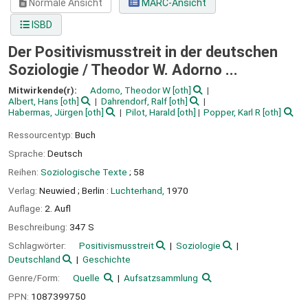
Normale Ansicht
MARC-Ansicht
ISBD
Der Positivismusstreit in der deutschen
Soziologie /
Theodor W. Adorno ...
Mitwirkende(r):
Adorno, Theodor W
[oth]
Albert, Hans
[oth]
Dahrendorf, Ralf
[oth]
Habermas, Jürgen
[oth]
Pilot, Harald
[oth]
Popper, Karl R
[oth]
Ressourcentyp:
Buch
Sprache:
Deutsch
Reihen:
Soziologische Texte
; 58
Verlag:
Neuwied ;
Berlin :
Luchterhand,
1970
Auflage:
2. Aufl
Beschreibung:
347 S
Schlagwörter:
Positivismusstreit
Soziologie
Deutschland
Geschichte
Genre/Form:
Quelle
Aufsatzsammlung
PPN:
1087399750