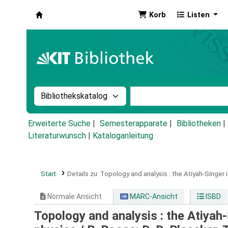
Korb
Listen
Koha
Suche im Katalog nach:
Stichwortsuche im Ka
Erweiterte Suche
Semesterapparate
Bibliotheken
Literaturwunsch
|
Kataloganleitung
Start
Details zu:
Topology and analysis :
the Atiyah-Singer 
Normale Ansicht
MARC-Ansicht
ISBD
Topology and analysis : the Atiyah