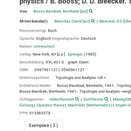
physics /
B. Booss; D. D. Bleecker. 
Von:
Booss-Bavnbek, Bernhelm
[aut]
Mitwirkende(r):
Bleecker, David
[aut]
Bleecker, D.D
[Übe
Ressourcentyp:
Buch
Sprache:
Englisch
Originalsprache:
Deutsch
Reihen:
Universitext
Verlag:
New York, NY [u.a.] :
Springer,
(1985)
Beschreibung:
XVI, 451 S. : graph. Darst
ISBN:
0387961127
3540961127
Einheitssachtitel:
Topologie und Analysis <dt.>
Enthaltene Werke:
Booss-Bavnbek, Bernhelm, 1941-. Topologi
Booss-Bavnbek, Bernhelm, 1941-. Topologie und Analysis <engl
Schlagwörter:
Indextheorem
Eichtheorie
Mannigfalt
Eichung
Operator theory
Manifolds (Mathematics)
Atiyah-S
PPN:
01338337X
Exemplare
( 2 )