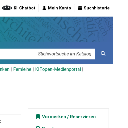
KI-Chatbot
Mein Konto
Suchhistorie
nken
|
Fernleihe
|
KITopen-Medienportal
|
Vormerken
c