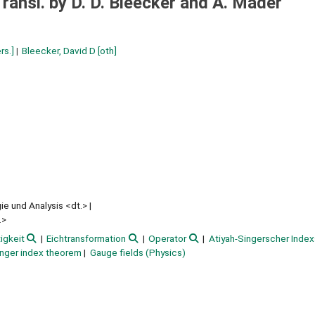
Transl. by D. D. Bleecker and A. Mader
rs.]
Bleecker, David D
[oth]
e und Analysis <dt.>
.>
igkeit
Eichtransformation
Operator
Atiyah-Singerscher Index
inger index theorem
Gauge fields (Physics)