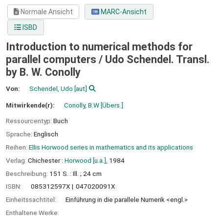
Normale Ansicht
MARC-Ansicht
ISBD
Introduction to numerical methods for
parallel computers /
Udo Schendel. Transl.
by B. W. Conolly
Von:
Schendel, Udo
[aut]
Mitwirkende(r):
Conolly, B.W
[Übers.]
Ressourcentyp:
Buch
Sprache:
Englisch
Reihen:
Ellis Horwood series in mathematics and its applications
Verlag:
Chichester :
Horwood [u.a.],
1984
Beschreibung:
151 S. : Ill. ; 24 cm
ISBN:
085312597X
047020091X
Einheitssachtitel:
Einführung in die parallele Numerik <engl.>
Enthaltene Werke: