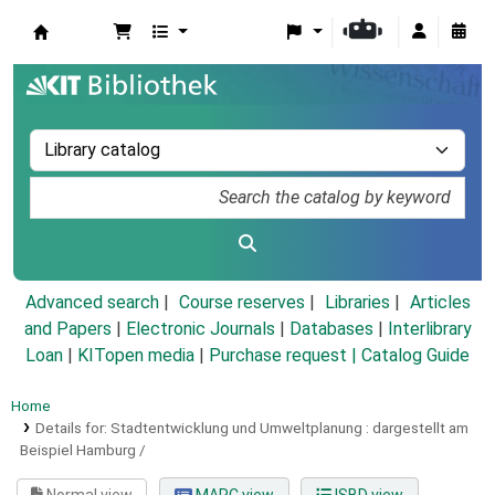
Koha online
Advanced search
Course reserves
Libraries
Articles
and Papers
|
Electronic Journals
|
Databases
|
Interlibrary
Loan
|
KITopen media
|
Purchase request |
Catalog Guide
Home
Details for:
Stadtentwicklung und Umweltplanung :
dargestellt am
Beispiel Hamburg /