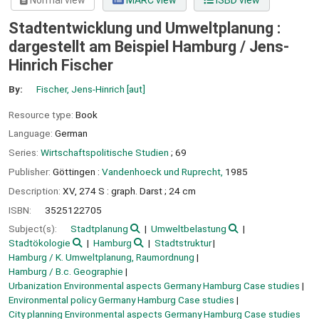
Normal view
MARC view
ISBD view
Stadtentwicklung und Umweltplanung :
dargestellt am Beispiel Hamburg /
Jens-
Hinrich Fischer
By:
Fischer, Jens-Hinrich
[aut]
Resource type:
Book
Language:
German
Series:
Wirtschaftspolitische Studien
; 69
Publisher:
Göttingen :
Vandenhoeck und Ruprecht,
1985
Description:
XV, 274 S : graph. Darst ; 24 cm
ISBN:
3525122705
Subject(s):
Stadtplanung
Umweltbelastung
Stadtökologie
Hamburg
Stadtstruktur
Hamburg / K. Umweltplanung, Raumordnung
Hamburg / B.c. Geographie
Urbanization Environmental aspects Germany Hamburg Case studies
Environmental policy Germany Hamburg Case studies
City planning Environmental aspects Germany Hamburg Case studies