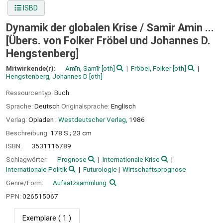
ISBD
Dynamik der globalen Krise /
Samir Amin ...
[Übers. von Folker Fröbel und Johannes D.
Hengstenberg]
Mitwirkende(r):
Amīn, Samīr
[oth]
Fröbel, Folker
[oth]
Hengstenberg, Johannes D
[oth]
Ressourcentyp:
Buch
Sprache:
Deutsch
Originalsprache:
Englisch
Verlag:
Opladen :
Westdeutscher Verlag,
1986
Beschreibung:
178 S ; 23 cm
ISBN:
3531116789
Schlagwörter:
Prognose
Internationale Krise
Internationale Politik
Futurologie
Wirtschaftsprognose
Genre/Form:
Aufsatzsammlung
PPN:
026515067
Exemplare
( 1 )