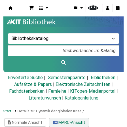
Koha
Erweiterte Suche
Semesterapparate
Bibliotheken
Aufsätze & Papers
|
Elektronische Zeitschriften
|
Fachdatenbanken
|
Fernleihe
|
KITopen-Medienportal
|
Literaturwunsch
|
Kataloganleitung
Start
Details zu:
Dynamik der globalen Krise /
Normale Ansicht
MARC-Ansicht