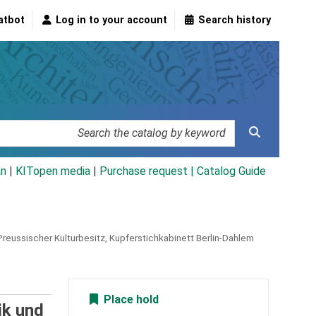
atbot
Log in to your account
Search history
an
|
KITopen media
|
Purchase request |
Catalog Guide
reussischer Kulturbesitz, Kupferstichkabinett Berlin-Dahlem
Place hold
ik und