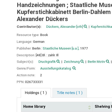
Handzeichnungen ; Staatliche Muse
Kupferstichkabinett Berlin-Dahlem 
Alexander Dückers
Contributor(s):
Dückers, Alexander
[oth]
Kupferstichka
Resource type:
Book
Language:
German
Publisher:
Berlin :
Staatliche Museen [u.a.],
1977
Description:
[48] Bl. : zahlr. Ill
Subject(s):
Druckgrafik
Zeichnung
Berlin Motiv
Genre/Form:
Ausstellungskatalog
Action note:
2
PPN:
026733331
Holdings
( 1 )
Title notes ( 1 )
Home library
Shelving 