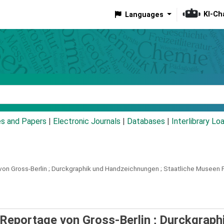
KI-Ch
Languages
eyword
es and Papers
|
Electronic Journals
|
Databases
|
Interlibrary Lo
on Gross-Berlin ; Durckgraphik und Handzeichnungen ; Staatliche Museen P
e Reportage von Gross-Berlin ; Durckgraph