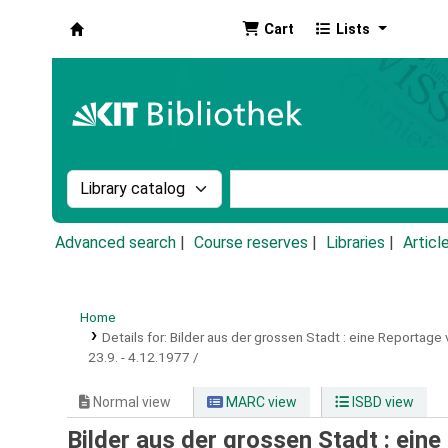
Cart
Lists
Koha online
Search the catalog by:
Search the catalog by k
Advanced search
Course reserves
Libraries
Articl
Home
Details for:
Bilder aus der grossen Stadt :
eine Reportage v
23.9. - 4.12.1977 /
Normal view
MARC view
ISBD view
Bilder aus der grossen Stadt : ein