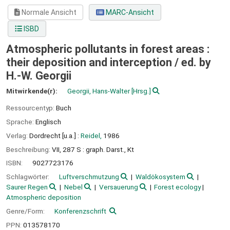
Normale Ansicht
MARC-Ansicht
ISBD
Atmospheric pollutants in forest areas :
their deposition and interception /
ed. by
H.-W. Georgii
Mitwirkende(r):
Georgii, Hans-Walter
[Hrsg.]
Ressourcentyp:
Buch
Sprache:
Englisch
Verlag:
Dordrecht [u.a.] :
Reidel,
1986
Beschreibung:
VII, 287 S : graph. Darst., Kt
ISBN:
9027723176
Schlagwörter:
Luftverschmutzung
Waldökosystem
Saurer Regen
Nebel
Versauerung
Forest ecology
Atmospheric deposition
Genre/Form:
Konferenzschrift
PPN:
013578170