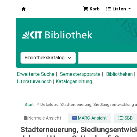
Korb
Listen
Koha
Suche im Katalog nach:
Stichwortsuche im Ka
Erweiterte Suche
Semesterapparate
Bibliotheken
Literaturwunsch
|
Kataloganleitung
Start
Details zu:
Stadterneuerung, Siedlungsentwicklung un
Normale Ansicht
MARC-Ansicht
ISBD
Stadterneuerung, Siedlungsentwick