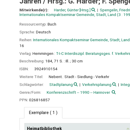
Jahren /
Hrsg.: G. Harder; F. Speng
Mitwirkende(r):
Harder, Günter
[Hrsg.]
Spengelin, Friedr
Internationales Kompaktseminar Gemeinde, Stadt, Land
(3 : 19
Ressourcentyp:
Buch
Sprache:
Deutsch
Reihen:
Internationales Kompaktseminar Gemeinde, Stadt, Land
16
Verlag:
Hemmingen :
T-I-C Interdiszipl. Beratungsges. f. Verkehr
Beschreibung:
184, 71 S. : Ill. ; 30 cm
ISBN:
3924910154
Weitere Titel:
Nebent.: Stadt - Siedlung - Verkehr
Schlagwörter:
Stadtplanung
Verkehrsplanung
Integ
Genre/Form:
Konferenzschrift -- 1990 -- Hannover
PPN:
026816857
Exemplare
( 1 )
Heimatbibliothek