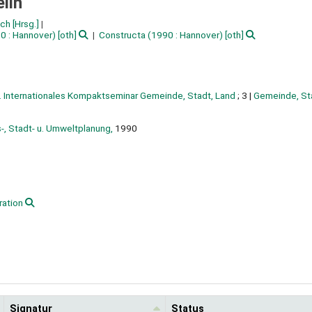
elin
ich
[Hrsg.]
90 : Hannover)
[oth]
Constructa
(1990 : Hannover)
[oth]
. Internationales Kompaktseminar Gemeinde, Stadt, Land
; 3
|
Gemeinde, St
s-, Stadt- u. Umweltplanung,
1990
ration
Signatur
Status