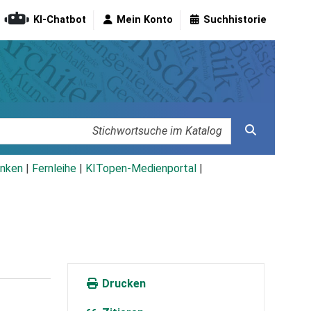
KI-Chatbot
Mein Konto
Suchhistorie
nken
|
Fernleihe
|
KITopen-Medienportal
|
Drucken
r