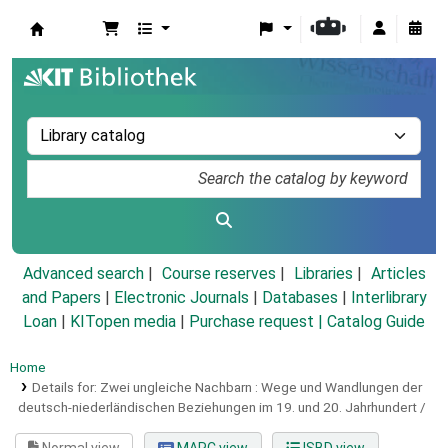
Koha online
Advanced search
Course reserves
Libraries
Articles
and Papers
|
Electronic Journals
|
Databases
|
Interlibrary
Loan
|
KITopen media
|
Purchase request |
Catalog Guide
Home
Details for:
Zwei ungleiche Nachbarn :
Wege und Wandlungen der
deutsch-niederländischen Beziehungen im 19. und 20. Jahrhundert /