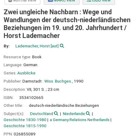
Normal view
MARC view
ISBD view
Zwei ungleiche Nachbarn : Wege und
Wandlungen der deutsch-niederländischen
Beziehungen im 19. und 20. Jahrhundert /
Horst Lademacher
By:
Lademacher, Horst
[aut]
Resource type:
Book
Language:
German
Series:
Ausblicke
Publisher:
Darmstadt :
Wiss. Buchges.,
1990
Description:
VII, 301 S. ; 23 cm
ISBN:
3534102665
Other title:
deutsch-niederländische Beziehungen
Subject(s):
Deutschland
Niederlande
Geschichte 1830-1980
a Germany Relations Netherlands
Geschichte 1815-1990
PPN:
026855089