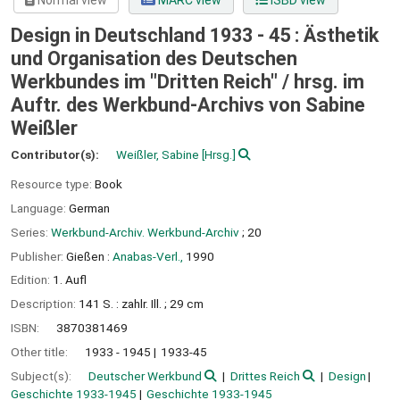
Normal view
MARC view
ISBD view
Design in Deutschland 1933 - 45 : Ästhetik
und Organisation des Deutschen
Werkbundes im "Dritten Reich" /
hrsg. im
Auftr. des Werkbund-Archivs von Sabine
Weißler
Contributor(s):
Weißler, Sabine
[Hrsg.]
Resource type:
Book
Language:
German
Series:
Werkbund-Archiv. Werkbund-Archiv
; 20
Publisher:
Gießen :
Anabas-Verl.,
1990
Edition:
1. Aufl
Description:
141 S. : zahlr. Ill. ; 29 cm
ISBN:
3870381469
Other title:
1933 - 1945
1933-45
Subject(s):
Deutscher Werkbund
Drittes Reich
Design
Geschichte 1933-1945
Geschichte 1933-1945