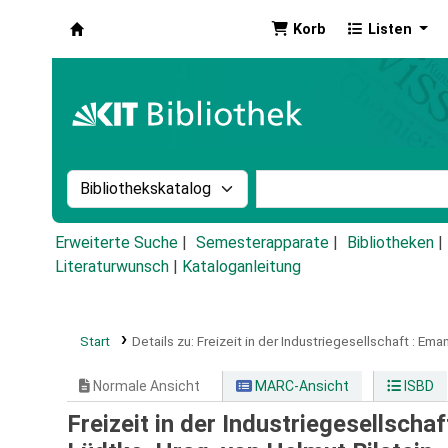
Korb
Listen
Koha
Suche im Katalog nach:
Stichwortsuche im Ka
Erweiterte Suche
Semesterapparate
Bibliotheken
Literaturwunsch
|
Kataloganleitung
Start
Details zu:
Freizeit in der Industriegesellschaft :
Eman
Normale Ansicht
MARC-Ansicht
ISBD
Freizeit in der Industriegesellsch