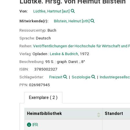
Lüdtke. Hrsg. von Helmut Bilstein
Von:
Lüdtke, Hartmut
[aut]
Mitwirkende(r):
Bilstein, Helmut
[oth]
Ressourcentyp:
Buch
Sprache:
Deutsch
Reihen:
Veröffentlichungen der Hochschule für Wirtschaft und P
Verlag:
Opladen :
Leske & Budrich,
1972
Beschreibung:
95 S. : graph. Darst. ; 8°
ISBN:
3785002327
Schlagwörter:
Freizeit
Soziologie
Industriegesellsc
PPN:
026987945
Exemplare
( 2 )
Heimatbibliothek
Standort
Exemplare
IFR