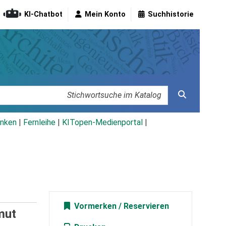
KI-Chatbot
Mein Konto
Suchhistorie
nken
|
Fernleihe
|
KITopen-Medienportal
|
Vormerken
mut