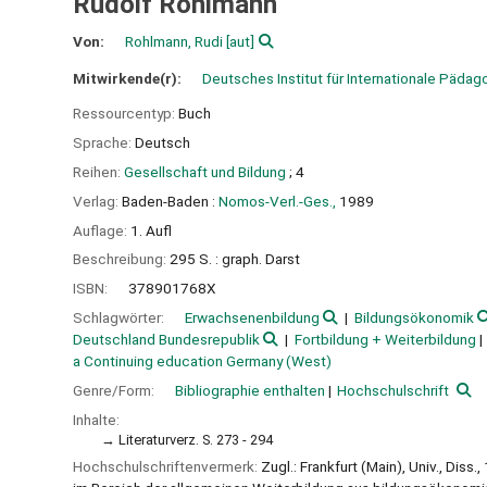
Rudolf Rohlmann
Von:
Rohlmann, Rudi
[aut]
Mitwirkende(r):
Deutsches Institut für Internationale Päda
Ressourcentyp:
Buch
Sprache:
Deutsch
Reihen:
Gesellschaft und Bildung
; 4
Verlag:
Baden-Baden :
Nomos-Verl.-Ges.,
1989
Auflage:
1. Aufl
Beschreibung:
295 S. : graph. Darst
ISBN:
378901768X
Schlagwörter:
Erwachsenenbildung
Bildungsökonomik
Deutschland Bundesrepublik
Fortbildung + Weiterbildung
a Continuing education Germany (West)
Genre/Form:
Bibliographie enthalten
Hochschulschrift
Inhalte:
Literaturverz. S. 273 - 294
Hochschulschriftenvermerk:
Zugl.: Frankfurt (Main), Univ., Dis