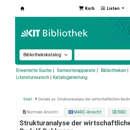
Korb
Listen
Koha
Suche im Katalog nach:
Stichwortsuche im Ka
Erweiterte Suche
Semesterapparate
Bibliotheken
Literaturwunsch
|
Kataloganleitung
Start
Details zu:
Strukturanalyse der wirtschaftlichen Bed
Normale Ansicht
MARC-Ansicht
ISBD
Strukturanalyse der wirtschaftlich