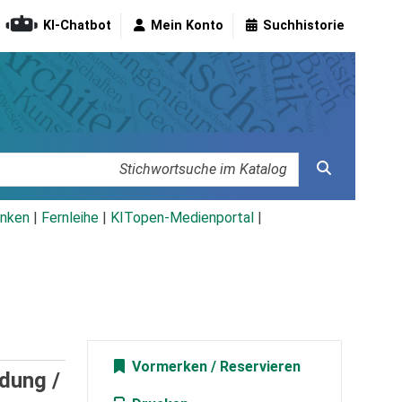
KI-Chatbot
Mein Konto
Suchhistorie
nken
|
Fernleihe
|
KITopen-Medienportal
|
Vormerken
dung /