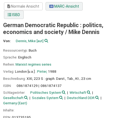
Normale Ansicht
MARC-Ansicht
ISBD
German Democratic Republic : politics,
economics and society /
Mike Dennis
Von:
Dennis, Mike
[aut]
Ressourcentyp:
Buch
Sprache:
Englisch
Reihen:
Marxist regimes series
Verlag:
London [u.a.] :
Pinter,
1988
Beschreibung:
XXI, 223 S : graph. Darst., Tab., Kt ; 23 cm
ISBN:
0861874129
0861874137
Schlagwörter:
Politisches System
Wirtschaft
Gesellschaft
Soziales System
Deutschland DDR
Germany (East)
Inhalte:
PPN:
013735195