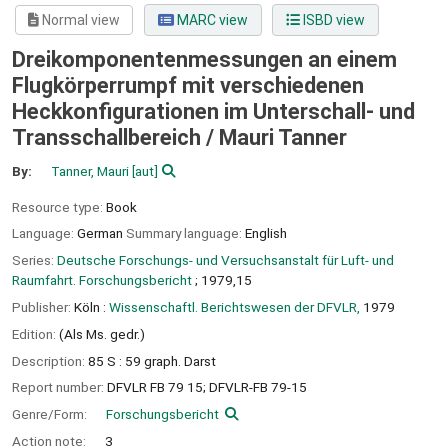
Normal view
MARC view
ISBD view
Dreikomponentenmessungen an einem
Flugkörperrumpf mit verschiedenen
Heckkonfigurationen im Unterschall- und
Transschallbereich /
Mauri Tanner
By:
Tanner, Mauri
[aut]
Resource type:
Book
Language:
German
Summary language:
English
Series:
Deutsche Forschungs- und Versuchsanstalt für Luft- und
Raumfahrt. Forschungsbericht
; 1979,15
Publisher:
Köln :
Wissenschaftl. Berichtswesen der DFVLR,
1979
Edition:
(Als Ms. gedr.)
Description:
85 S : 59 graph. Darst
Report number:
DFVLR FB 79 15; DFVLR-FB 79-15
Genre/Form:
Forschungsbericht
Action note:
3