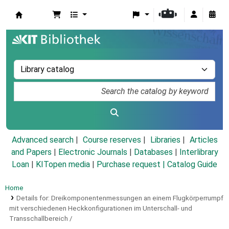
Koha online
Advanced search
Course reserves
Libraries
Articles
and Papers
|
Electronic Journals
|
Databases
|
Interlibrary
Loan
|
KITopen media
|
Purchase request |
Catalog Guide
Home
Details for:
Dreikomponentenmessungen an einem Flugkörperrumpf
mit verschiedenen Heckkonfigurationen im Unterschall- und
Transschallbereich /