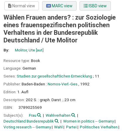
Normal view
MARC view
ISBD view
Wählen Frauen anders? : zur Soziologie
eines frauenspezifischen politischen
Verhaltens in der Bundesrepublik
Deutschland /
Ute Molitor
By:
Molitor, Ute
[aut]
Resource type:
Book
Language:
German
Series:
Studien zur gesellschaftlichen Entwicklung
; 11
Publisher:
Baden-Baden :
Nomos-Verl.-Ges.,
1992
Edition:
1. Aufl
Description:
202 S. : graph. Darst. ; 23 cm
ISBN:
3789025569
Subject(s):
Frau
Wahlverhalten
Deutschland Bundesrepublik
Women in politics -- Germany
Voting research -- Germany
Wahl
Partei
Politisches Verhalten