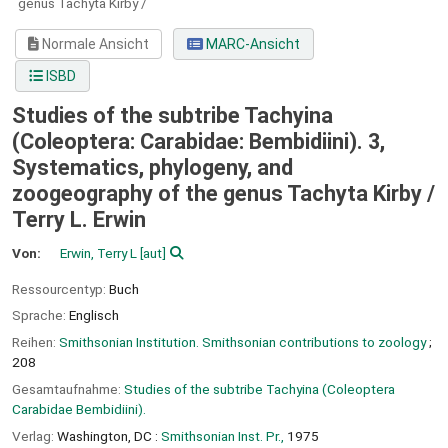
genus Tachyta Kirby /
Normale Ansicht
MARC-Ansicht
ISBD
Studies of the subtribe Tachyina
(Coleoptera: Carabidae: Bembidiini). 3,
Systematics, phylogeny, and
zoogeography of the genus Tachyta Kirby /
Terry L. Erwin
Von:
Erwin, Terry L
[aut]
Ressourcentyp:
Buch
Sprache:
Englisch
Reihen:
Smithsonian Institution. Smithsonian contributions to zoology
;
208
Gesamtaufnahme:
Studies of the subtribe Tachyina (Coleoptera
Carabidae Bembidiini).
Verlag:
Washington, DC :
Smithsonian Inst. Pr.,
1975