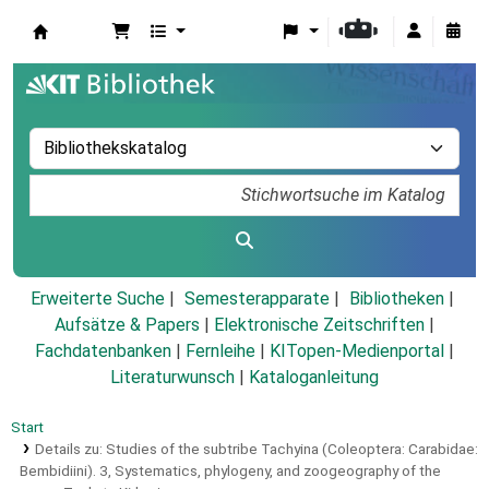
Koha
Erweiterte Suche
Semesterapparate
Bibliotheken
Aufsätze & Papers
|
Elektronische Zeitschriften
|
Fachdatenbanken
|
Fernleihe
|
KITopen-Medienportal
|
Literaturwunsch
|
Kataloganleitung
Start
Details zu:
Studies of the subtribe Tachyina (Coleoptera: Carabidae:
Bembidiini).
3,
Systematics, phylogeny, and zoogeography of the