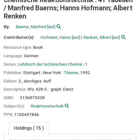
/
Manfred Baerns; Hanns Hofmann; Albert
Renken
By:
Baerns, Manfred
[aut]
Contributor(s):
Hofmann, Hanns
[aut]
Renken, Albert
[aut]
Resource type:
Book
Language:
German
Series:
Lehrbuch der technischen Chemie
; 1
Publisher:
Stuttgart ;
New York :
Thieme,
1992
Edition:
2., durchges. Aufl
Description:
XIV, 428 S. : graph. Darst
ISBN:
3136875028
Subject(s):
Reaktionstechnik
PPN:
1100497846
Holdings
( 15 )