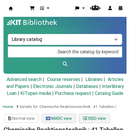
Koha online
Advanced search
Course reserves
Libraries
Articles
and Papers
|
Electronic Journals
|
Databases
|
Interlibrary
Loan
|
KITopen media
|
Purchase request |
Catalog Guide
Home
Details for:
Chemische Reaktionstechnik :
41 Tabellen /
Normal view
MARC view
ISBD view
Chemische Reaktionstechnik : 41 Tabellen