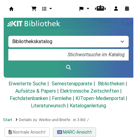
Koha
Erweiterte Suche
Semesterapparate
Bibliotheken
Aufsätze & Papers
|
Elektronische Zeitschriften
|
Fachdatenbanken
|
Fernleihe
|
KITopen-Medienportal
|
Literaturwunsch
|
Kataloganleitung
Start
Details zu:
Werke und Briefe :
in 3 Bd. /
Normale Ansicht
MARC-Ansicht