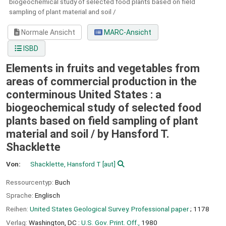
biogeochemical study of selected food plants based on field
sampling of plant material and soil /
Normale Ansicht
MARC-Ansicht
ISBD
Elements in fruits and vegetables from
areas of commercial production in the
conterminous United States : a
biogeochemical study of selected food
plants based on field sampling of plant
material and soil /
by Hansford T.
Shacklette
Von:
Shacklette, Hansford T
[aut]
Ressourcentyp:
Buch
Sprache:
Englisch
Reihen:
United States Geological Survey. Professional paper
; 1178
Verlag:
Washington, DC :
U.S. Gov. Print. Off.,
1980