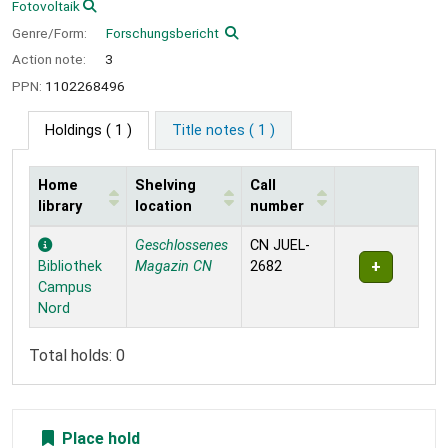
Fotovoltaik
Genre/Form:
Forschungsbericht
Action note:
3
PPN:
1102268496
Holdings
( 1 )
Title notes ( 1 )
Home
Shelving
Call
library
location
number
Holdings
Geschlossenes
CN JUEL-
Bibliothek
Magazin CN
2682
Campus
Nord
Total holds: 0
Place hold