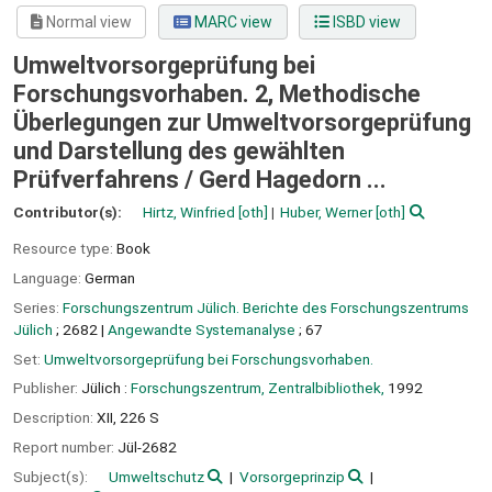
Normal view
MARC view
ISBD view
Umweltvorsorgeprüfung bei
Forschungsvorhaben. 2, Methodische
Überlegungen zur Umweltvorsorgeprüfung
und Darstellung des gewählten
Prüfverfahrens /
Gerd Hagedorn ...
Contributor(s):
Hirtz, Winfried
[oth]
Huber, Werner
[oth]
Resource type:
Book
Language:
German
Series:
Forschungszentrum Jülich. Berichte des Forschungszentrums
Jülich
; 2682
|
Angewandte Systemanalyse
; 67
Set:
Umweltvorsorgeprüfung bei Forschungsvorhaben.
Publisher:
Jülich :
Forschungszentrum, Zentralbibliothek,
1992
Description:
XII, 226 S
Report number:
Jül-2682
Subject(s):
Umweltschutz
Vorsorgeprinzip