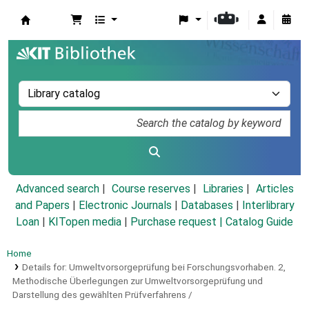
Koha online
Advanced search
Course reserves
Libraries
Articles
and Papers
|
Electronic Journals
|
Databases
|
Interlibrary
Loan
|
KITopen media
|
Purchase request |
Catalog Guide
Home
Details for:
Umweltvorsorgeprüfung bei Forschungsvorhaben.
2,
Methodische Überlegungen zur Umweltvorsorgeprüfung und
Darstellung des gewählten Prüfverfahrens /