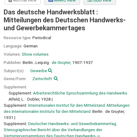
Normal view
MARC view
ISBD view
Das deutsche Handwerksblatt :
Mitteilungen des Deutschen Handwerks-
und Gewerbekammertages
Resource type:
Periodical
Language:
German
Volumes:
Show volumes
Publisher:
Berlin ;
Leipzig :
de Gruyter,
1907-1937
Subject(s):
Gewerbe
Genre/Form:
Zeitschrift
Supplement:
Supplement:
Arbeitsrechtliche Spruchsammlung des Handwerks.
Alfeld, L. : Dobler, 1928
Supplement:
Internationales Institut für den Mittelstand. Mitteilungen
des Internationalen Instituts für den Mittelstand.
Berlin : de Gruyter,
1931
Supplement:
Deutscher Handwerks- und Gewerbekammertag.
Stenographischer Bericht über die Verhandlungen der
Vertreterversammlung des Deutschen Handwerks- u.