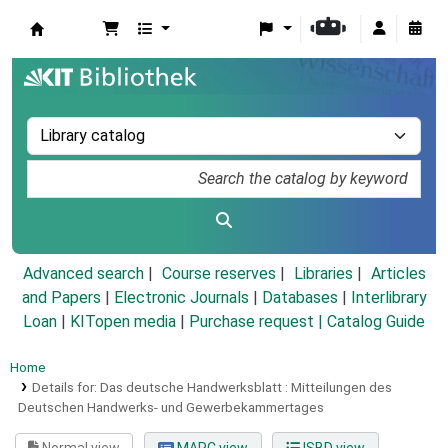
Koha online
Advanced search
Course reserves
Libraries
Articles
and Papers
|
Electronic Journals
|
Databases
|
Interlibrary
Loan
|
KITopen media
|
Purchase request |
Catalog Guide
Home
Details for:
Das deutsche Handwerksblatt :
Mitteilungen des
Deutschen Handwerks- und Gewerbekammertages