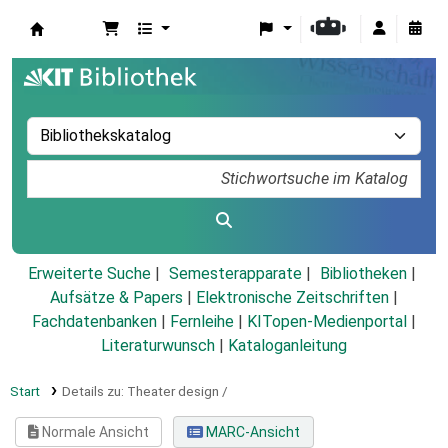
Koha
Erweiterte Suche
Semesterapparate
Bibliotheken
Aufsätze & Papers
|
Elektronische Zeitschriften
|
Fachdatenbanken
|
Fernleihe
|
KITopen-Medienportal
|
Literaturwunsch
|
Kataloganleitung
Start
Details zu:
Theater design /
Normale Ansicht
MARC-Ansicht