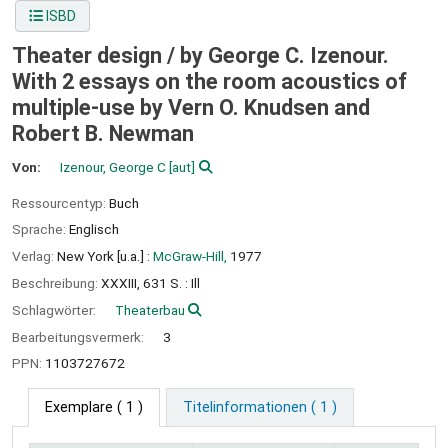
ISBD
Theater design /
by George C. Izenour.
With 2 essays on the room acoustics of
multiple-use by Vern O. Knudsen and
Robert B. Newman
Von:
Izenour, George C
[aut]
Ressourcentyp:
Buch
Sprache:
Englisch
Verlag:
New York [u.a.] :
McGraw-Hill,
1977
Beschreibung:
XXXIII, 631 S. : Ill
Schlagwörter:
Theaterbau
Bearbeitungsvermerk:
3
PPN:
1103727672
Exemplare
( 1 )
Titelinformationen ( 1 )