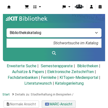
Koha
Erweiterte Suche
Semesterapparate
Bibliotheken
Aufsätze & Papers
|
Elektronische Zeitschriften
|
Fachdatenbanken
|
Fernleihe
|
KITopen-Medienportal
|
Literaturwunsch
|
Kataloganleitung
Start
Details zu:
Stadterhaltung in Beispielen /
Normale Ansicht
MARC-Ansicht