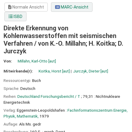
Normale Ansicht
MARC-Ansicht
ISBD
Direkte Erkennung von
Kohlenwasserstoffen mit seismischen
Verfahren /
von K.-O. Millahn; H. Koitka; D.
Jurczyk
Von:
Millahn, Karl-Otto
[aut]
Mitwirkende(r):
Koitka, Horst
[aut]
Jurczyk, Dieter
[aut]
Ressourcentyp:
Buch
Sprache:
Deutsch
Reihen:
Deutschland Forschungsbericht / T
; 79,31 : Nichtnukleare
Energietechnik
Verlag:
Eggenstein-Leopoldshafen :
Fachinformationszentrum Energie,
Physik, Mathematik,
1979
Auflage:
Als Ms. gedr
Beschreibung:
160 S. : graph. Darst