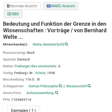
Normale Ansicht
MARC-Ansicht
ISBD
Bedeutung und Funktion der Grenze in den
Wissenschaften : Vorträge /
von Bernhard
Welte ...
Mitwirkende(r):
Welte, Bernhard
[oth]
Ressourcentyp:
Buch
Sprache:
Deutsch
Reihen:
Freiburger dies universitatis
; 6
Verlag:
Freiburg i. Br. :
Schulz,
1958
Beschreibung:
116 S. : Ill
Schlagwörter:
Grenze Philosophie
Wissenschaft
Genre/Form:
Aufsatzsammlung
PPN:
1105843114
Exemplare
( 1 )