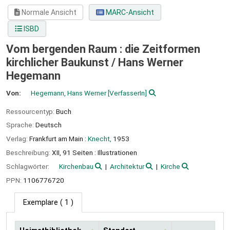
Normale Ansicht
MARC-Ansicht
ISBD
Vom bergenden Raum : die Zeitformen
kirchlicher Baukunst /
Hans Werner
Hegemann
Von:
Hegemann, Hans Werner
[VerfasserIn]
Ressourcentyp:
Buch
Sprache:
Deutsch
Verlag:
Frankfurt am Main :
Knecht,
1953
Beschreibung:
XII, 91 Seiten : Illustrationen
Schlagwörter:
Kirchenbau
Architektur
Kirche
PPN:
1106776720
Exemplare
( 1 )