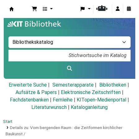
Koha
Erweiterte Suche
Semesterapparate
Bibliotheken
Aufsätze & Papers
|
Elektronische Zeitschriften
|
Fachdatenbanken
|
Fernleihe
|
KITopen-Medienportal
|
Literaturwunsch
|
Kataloganleitung
Start
Details zu:
Vom bergenden Raum :
die Zeitformen kirchlicher
Baukunst /