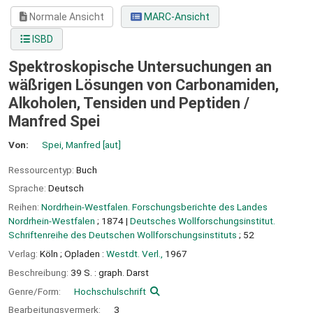
Normale Ansicht
MARC-Ansicht
ISBD
Spektroskopische Untersuchungen an
wäßrigen Lösungen von Carbonamiden,
Alkoholen, Tensiden und Peptiden /
Manfred Spei
Von:
Spei, Manfred
[aut]
Ressourcentyp:
Buch
Sprache:
Deutsch
Reihen:
Nordrhein-Westfalen. Forschungsberichte des Landes
Nordrhein-Westfalen
; 1874
|
Deutsches Wollforschungsinstitut.
Schriftenreihe des Deutschen Wollforschungsinstituts
; 52
Verlag:
Köln ;
Opladen :
Westdt. Verl.,
1967
Beschreibung:
39 S. : graph. Darst
Genre/Form:
Hochschulschrift
Bearbeitungsvermerk:
3