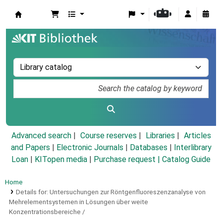
Koha online
Advanced search
Course reserves
Libraries
Articles
and Papers
|
Electronic Journals
|
Databases
|
Interlibrary
Loan
|
KITopen media
|
Purchase request |
Catalog Guide
Home
Details for:
Untersuchungen zur Röntgenfluoreszenzanalyse von
Mehrelementsystemen in Lösungen über weite
Konzentrationsbereiche /