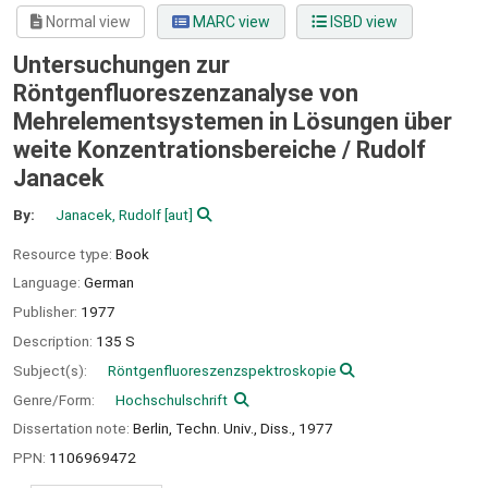
Normal view
MARC view
ISBD view
Untersuchungen zur
Röntgenfluoreszenzanalyse von
Mehrelementsystemen in Lösungen über
weite Konzentrationsbereiche /
Rudolf
Janacek
By:
Janacek, Rudolf
[aut]
Resource type:
Book
Language:
German
Publisher:
1977
Description:
135 S
Subject(s):
Röntgenfluoreszenzspektroskopie
Genre/Form:
Hochschulschrift
Dissertation note:
Berlin, Techn. Univ., Diss., 1977
PPN:
1106969472