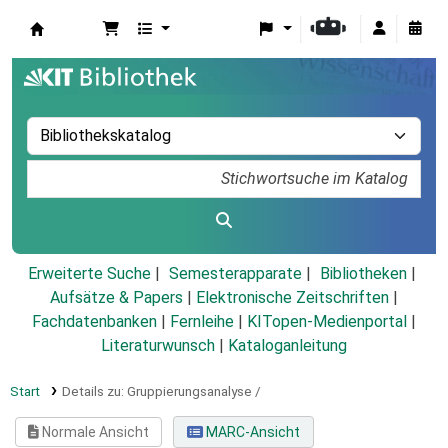
Koha
Erweiterte Suche
Semesterapparate
Bibliotheken
Aufsätze & Papers
|
Elektronische Zeitschriften
|
Fachdatenbanken
|
Fernleihe
|
KITopen-Medienportal
|
Literaturwunsch
|
Kataloganleitung
Start
Details zu:
Gruppierungsanalyse /
Normale Ansicht
MARC-Ansicht