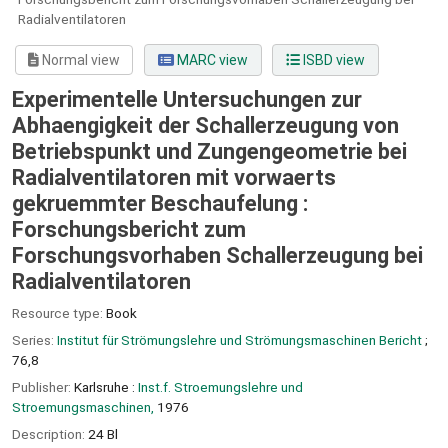
Radialventilatoren
Normal view
MARC view
ISBD view
Experimentelle Untersuchungen zur
Abhaengigkeit der Schallerzeugung von
Betriebspunkt und Zungengeometrie bei
Radialventilatoren mit vorwaerts
gekruemmter Beschaufelung :
Forschungsbericht zum
Forschungsvorhaben Schallerzeugung bei
Radialventilatoren
Resource type:
Book
Series:
Institut für Strömungslehre und Strömungsmaschinen Bericht
;
76,8
Publisher:
Karlsruhe :
Inst.f. Stroemungslehre und
Stroemungsmaschinen,
1976
Description:
24 Bl