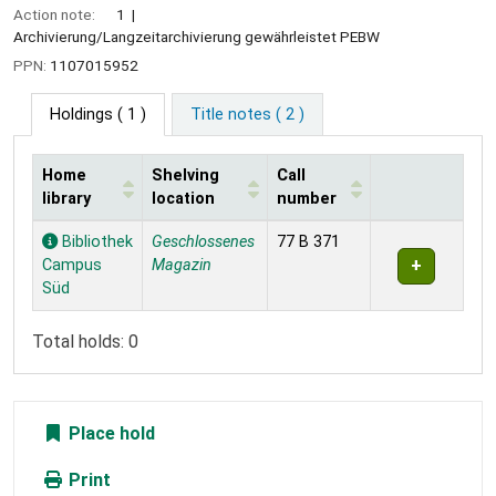
Action note:
1
Archivierung/Langzeitarchivierung gewährleistet PEBW
PPN:
1107015952
Holdings
( 1 )
Title notes ( 2 )
Home
Shelving
Call
library
location
number
Holdings
Bibliothek
Geschlossenes
77 B 371
Campus
Magazin
Süd
Total holds: 0
Place hold
Print