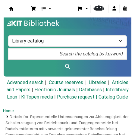
Koha online
Advanced search
Course reserves
Libraries
Articles
and Papers
|
Electronic Journals
|
Databases
|
Interlibrary
Loan
|
KITopen media
|
Purchase request |
Catalog Guide
Home
Details for:
Experimentelle Untersuchungen zur Abhaengigkeit der
Schallerzeugung von Betriebspunkt und Zungengeometrie bei
Radialventilatoren mit vorwaerts gekruemmter Beschaufelung :
Forschungsbericht zum Forschungsvorhaben Schallerzeugung bei