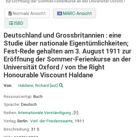
zur Eröffnung der Sommer-Ferienkurse an der Universität Oxford /
Normale Ansicht
MARC-Ansicht
ISBD
Deutschland und Grossbritannien : eine
Studie über nationale Eigentümlichkeiten;
Fest-Rede gehalten am 3. August 1911 zur
Eröffnung der Sommer-Ferienkurse an der
Universität Oxford /
von the Right
Honourable Viscount Haldane
Von:
Haldane, Richard
[aut]
Ressourcentyp:
Buch
Sprache:
Deutsch
Reihen:
Internationale Verständigung
; [1]
Verlag:
Berlin :
Verl. der Friedenswarte,
1911
Beschreibung:
31 S