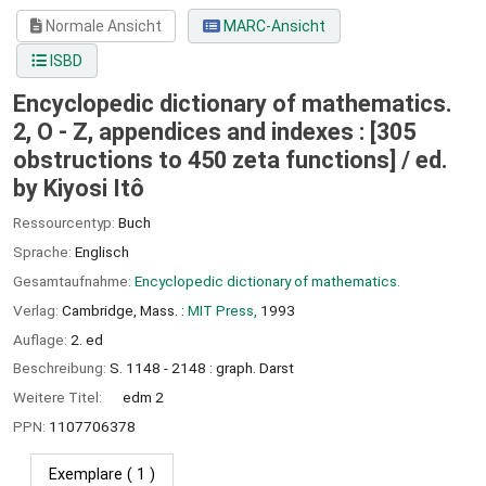
Normale Ansicht
MARC-Ansicht
ISBD
Encyclopedic dictionary of mathematics.
2, O - Z, appendices and indexes : [305
obstructions to 450 zeta functions] /
ed.
by Kiyosi Itô
Ressourcentyp:
Buch
Sprache:
Englisch
Gesamtaufnahme:
Encyclopedic dictionary of mathematics.
Verlag:
Cambridge, Mass. :
MIT Press,
1993
Auflage:
2. ed
Beschreibung:
S. 1148 - 2148 : graph. Darst
Weitere Titel:
edm 2
PPN:
1107706378
Exemplare
( 1 )