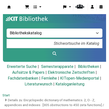
Koha
Erweiterte Suche
Semesterapparate
Bibliotheken
Aufsätze & Papers
|
Elektronische Zeitschriften
|
Fachdatenbanken
|
Fernleihe
|
KITopen-Medienportal
|
Literaturwunsch
|
Kataloganleitung
Start
Details zu:
Encyclopedic dictionary of mathematics.
2,
O - Z,
appendices and indexes : [305 obstructions to 450 zeta functions] /