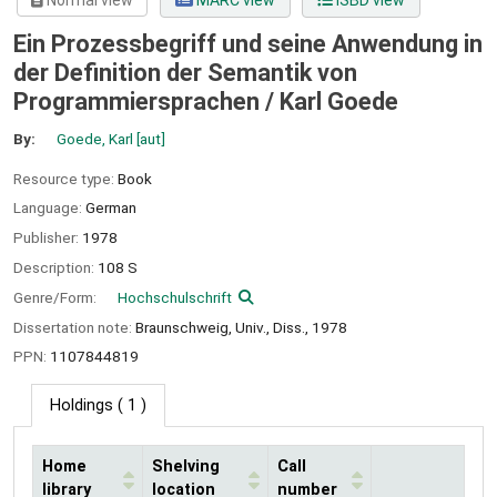
Normal view
MARC view
ISBD view
Ein Prozessbegriff und seine Anwendung in
der Definition der Semantik von
Programmiersprachen /
Karl Goede
By:
Goede, Karl
[aut]
Resource type:
Book
Language:
German
Publisher:
1978
Description:
108 S
Genre/Form:
Hochschulschrift
Dissertation note:
Braunschweig, Univ., Diss., 1978
PPN:
1107844819
Holdings
( 1 )
Home
Shelving
Call
library
location
number