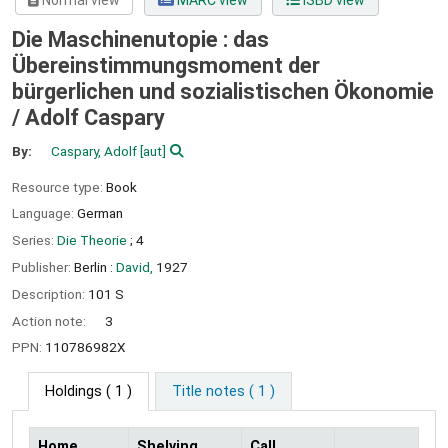
Normal view
MARC view
ISBD view
Die Maschinenutopie : das
Übereinstimmungsmoment der
bürgerlichen und sozialistischen Ökonomie
/
Adolf Caspary
By:
Caspary, Adolf
[aut]
Resource type:
Book
Language:
German
Series:
Die Theorie
; 4
Publisher:
Berlin :
David,
1927
Description:
101 S
Action note:
3
PPN:
110786982X
Holdings
( 1 )
Title notes ( 1 )
Home
Shelving
Call