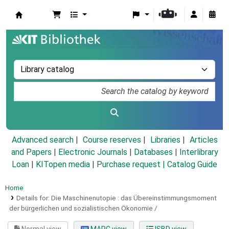
Koha online
Advanced search
Course reserves
Libraries
Articles
and Papers
|
Electronic Journals
|
Databases
|
Interlibrary
Loan
|
KITopen media
|
Purchase request |
Catalog Guide
Home
Details for:
Die Maschinenutopie :
das Übereinstimmungsmoment
der bürgerlichen und sozialistischen Ökonomie /