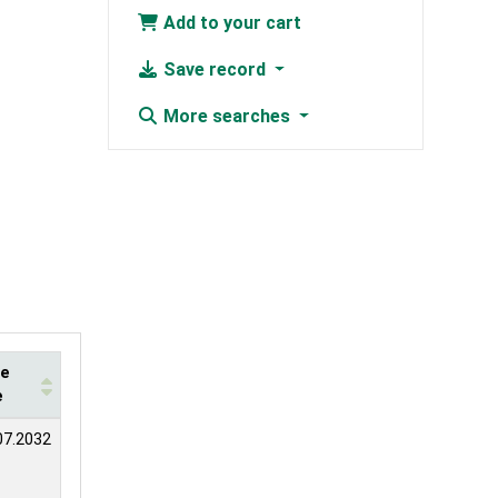
Add to your cart
Save record
More searches
te
e
07.2032