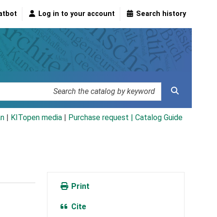
atbot
Log in to your account
Search history
an
|
KITopen media
|
Purchase request |
Catalog Guide
Print
Cite