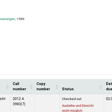
teuerungen,
1986
Call
Copy
Da
number
number
Status
du
icht
2012 A
Checked out
02.
3983(7)
Ausleihe und Einsicht
nicht möglich