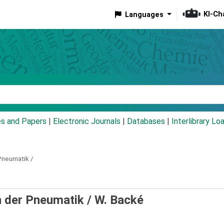
KI-Ch
Languages
eyword
es and Papers
|
Electronic Journals
|
Databases
|
Interlibrary Lo
Pneumatik /
 der Pneumatik /
W. Backé