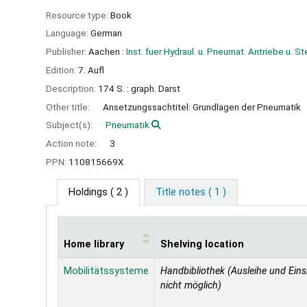
Resource type:
Book
Language:
German
Publisher:
Aachen :
Inst. fuer Hydraul. u. Pneumat. Antriebe u. S
Edition:
7. Aufl
Description:
174 S. : graph. Darst
Other title:
Ansetzungssachtitel: Grundlagen der Pneumatik
Subject(s):
Pneumatik
Action note:
3
PPN:
110815669X
Holdings
( 2 )
Title notes ( 1 )
Home library
Shelving location
Holdings
Mobilitätssysteme
Handbibliothek (Ausleihe und Eins
nicht möglich)