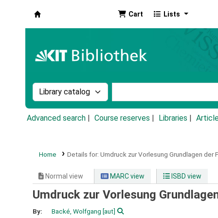
Cart
Lists
Koha online
Search the catalog by:
Search the catalog by k
Advanced search
Course reserves
Libraries
Articl
Home
Details for:
Umdruck zur Vorlesung Grundlagen der 
Normal view
MARC view
ISBD view
Umdruck zur Vorlesung Grundlagen
By:
Backé, Wolfgang
[aut]