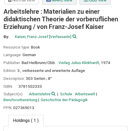
Normal view
MARC view
ISBD view
Arbeitslehre : Materialien zu einer
didaktischen Theorie der vorberuflichen
Erziehung /
von Franz-Josef Kaiser
By:
Kaiser, Franz-Josef
[VerfasserIn]
Resource type:
Book
Language:
German
Publisher:
Bad Heilbrunn/Obb. :
Verlag Julius Klinkhardt,
1974
Edition:
3., verbesserte und erweiterte Auflage
Description:
303 Seiten ; 8°
ISBN:
3781502333
Subject(s):
Arbeitslehre
Schule : Arbeitswelt
Berufsvorbereitung
Geschichte der Pädagogik
PPN:
027369013
Holdings
( 1 )