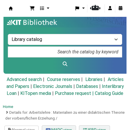
Koha online
Advanced search
Course reserves
Libraries
Articles
and Papers
|
Electronic Journals
|
Databases
|
Interlibrary
Loan
|
KITopen media
|
Purchase request |
Catalog Guide
Home
Details for:
Arbeitslehre :
Materialien zu einer didaktischen Theorie
der vorberuflichen Erziehung /