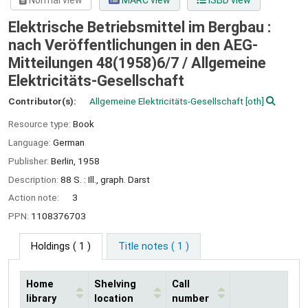
Normal view
MARC view
ISBD view
Elektrische Betriebsmittel im Bergbau :
nach Veröffentlichungen in den AEG-
Mitteilungen 48(1958)6/7 /
Allgemeine
Elektricitäts-Gesellschaft
Contributor(s):
Allgemeine Elektricitäts-Gesellschaft
[oth]
Resource type:
Book
Language:
German
Publisher:
Berlin,
1958
Description:
88 S. : Ill., graph. Darst
Action note:
3
PPN:
1108376703
Holdings
( 1 )
Title notes ( 1 )
Home
Shelving
Call
library
location
number