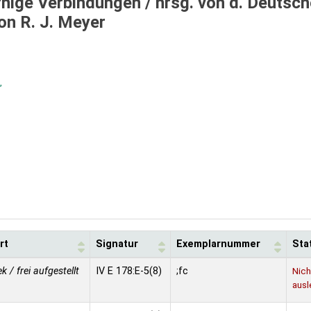
rnige Verbindungen /
hrsg. von d. Deutsc
on R. J. Meyer
,
rt
Signatur
Exemplarnummer
Sta
ek / frei aufgestellt
IV E 178:E-5(8)
;fc
Nich
ausl