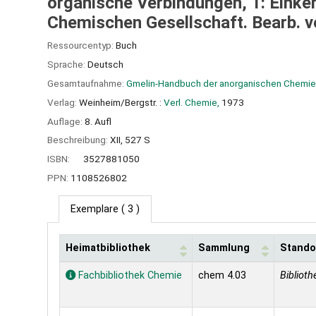
organische Verbindungen, 1: Einke
Chemischen Gesellschaft. Bearb. v
Ressourcentyp:
Buch
Sprache:
Deutsch
Gesamtaufnahme:
Gmelin-Handbuch der anorganischen Chemie
Verlag:
Weinheim/Bergstr. :
Verl. Chemie,
1973
Auflage:
8. Aufl
Beschreibung:
XII, 527 S
ISBN:
3527881050
PPN:
1108526802
Exemplare
( 3 )
Heimatbibliothek
Sammlung
Stando
Exemplare
Fachbibliothek Chemie
chem 4.03
Biblioth