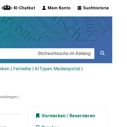
KI-Chatbot
Mein Konto
Suchhistorie
nken
|
Fernleihe
|
KITopen-Medienportal
|
rbindungen /
Vormerken