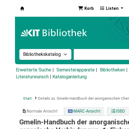
Korb
Listen
Koha
Suche im Katalog nach:
Stichwortsuche im Ka
Erweiterte Suche
Semesterapparate
Bibliotheken
Literaturwunsch
|
Kataloganleitung
Start
Details zu:
Gmelin-Handbuch der anorganischen Che
Normale Ansicht
MARC-Ansicht
ISBD
Gmelin-Handbuch der anorganische